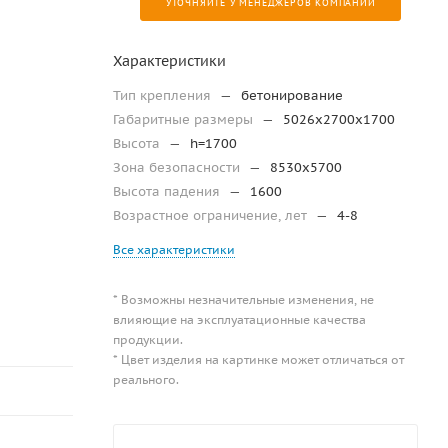
УТОЧНЯЙТЕ У МЕНЕДЖЕРОВ КОМПАНИИ
Характеристики
Тип крепления
—
бетонирование
Габаритные размеры
—
5026х2700х1700
Высота
—
h=1700
Зона безопасности
—
8530х5700
Высота падения
—
1600
Возрастное ограничение, лет
—
4-8
Все характеристики
* Возможны незначительные изменения, не
влияющие на эксплуатационные качества
продукции.
* Цвет изделия на картинке может отличаться от
реального.