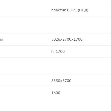
пластик HDPE (ПНД)
ры
5026х2700х1700
h=1700
8530х5700
1600