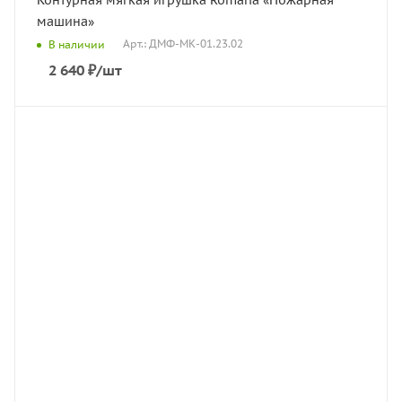
Контурная мягкая игрушка Romana «Пожарная
машина»
Арт.: ДМФ-МК-01.23.02
В наличии
2 640
₽
/шт