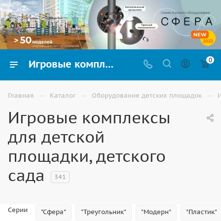
0
Игровые комплексы для детских площадок и садов купить в Астрахани недорого | ВИНКО
—
—
—
Главная
Каталог
Оборудование детских площадок
Игровые комплексы
для детской
площадки, детского
сада
341
Серии
"Сфера"
"Треугольник"
"Модерн"
"Пластик"