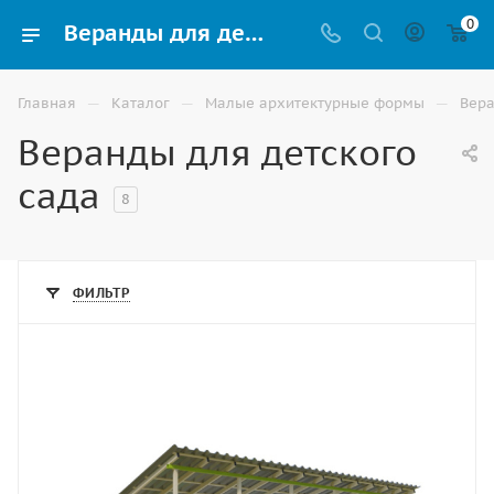
0
Веранды для детского сада: каталог с ценами купить в Астрахани
—
—
—
Главная
Каталог
Малые архитектурные формы
Вера
Веранды для детского
сада
8
ФИЛЬТР