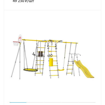
49 230
₽
/шт