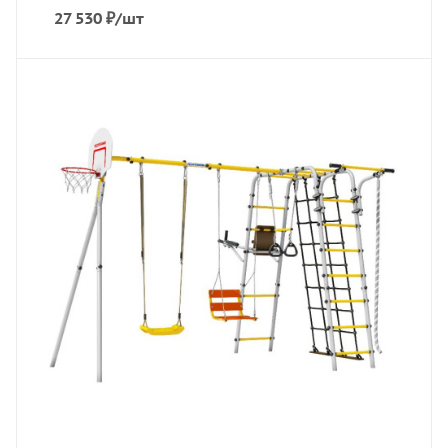
27 530
₽
/шт