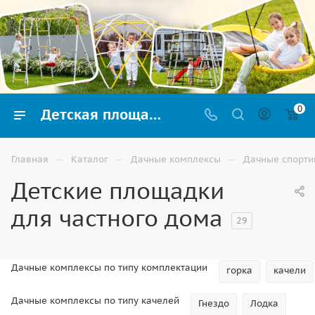
0
Детская площадка для частного дома купить недорого в Астрахани
—
—
—
Главная
Каталог
Дачные комплексы
Дачные спорти
Детские площадки
для частного дома
29
Дачные комплексы по типу комплектации
горка
качели
Дачные комплексы по типу качелей
Гнездо
Лодка