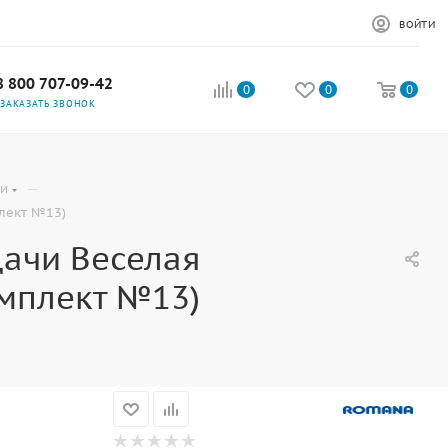
ВОЙТИ
8 800 707-09-42
0
0
0
ЗАКАЗАТЬ ЗВОНОК
—
ки
лект №13)
Дачи Веселая
омплект №13)