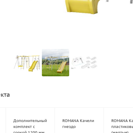
екта
Дополнительный
ROMANA Качели
ROMANA К
комплект с
гнездо
пластиков
горкой 1200 мм
(желтые)