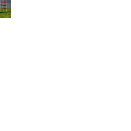
УСЛУГИ
КАК КУПИТЬ
8 800 707-09-4
ЗАКАЗАТЬ ЗВОНОК
МАГАЗИН
КОНТАКТЫ
astr@i-fun.ru
г. Астрахань,
ул. Рождественск
лит.11