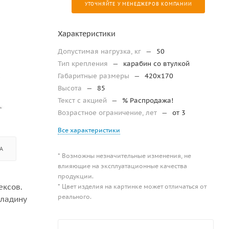
УТОЧНЯЙТЕ У МЕНЕДЖЕРОВ КОМПАНИИ
Характеристики
Допустимая нагрузка, кг
—
50
Тип крепления
—
карабин со втулкой
Габаритные размеры
—
420х170
Высота
—
85
Текст с акцией
—
% Распродажа!
Возрастное ограничение, лет
—
от 3
Все характеристики
А
* Возможны незначительные изменения, не
влияющие на эксплуатационные качества
продукции.
ексов.
* Цвет изделия на картинке может отличаться от
реального.
кладину