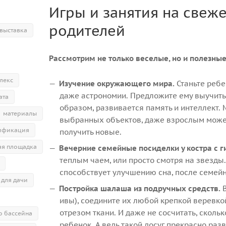
Игры и занятия на свеже
родителей
выставка
Рассмотрим не только веселые, но и полезные
лекс
Изучение окружающего мира.
Станьте ребе
даже астрономии. Предложите ему выучить
ата
образом, развивается память и интеллект. 
материалы
выбранных объектов, даже взрослым может
ификация
получить новые.
ая площадка
Вечерние семейные посиделки у костра с г
теплым чаем, или просто смотря на звезды.
способствует улучшению сна, после семей
 для дачи
Постройка шалаша из подручных средств.
В
ивы), соедините их любой крепкой веревк
отрезом ткани. И даже не сосчитать, скол
о бассейна
ребенок. А ведь такой досуг прекрасно ра