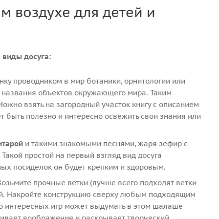
м воздухе для детей и
 виды досуга:
нку проводником в мир ботаники, орнитологии или
 названия объектов окружающего мира. Таким
Можно взять на загородный участок книгу с описанием
 быть полезно и интересно освежить свои знания или
итарой
и такими знакомыми песнями, жаря зефир с
 Такой простой на первый взгляд вид досуга
ных посиделок он будет крепким и здоровым.
озьмите прочные ветки (лучше всего подходят ветки
ой. Накройте конструкцию сверху любым подходящим
ько интересных игр может выдумать в этом шалаше
звивает воображение и раскрывает творческий