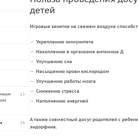
детей
Игровые занятия на свежем воздухе способст
Укреплению иммунитета
Накоплению в организме витамина Д
Улучшению сна
Насыщению крови кислородом
Улучшению работы мозга
Снижению стресса
ичном
15
ном
Наполнению энергией
А также совместный досуг родителей с ребен
м
28
эндорфина.