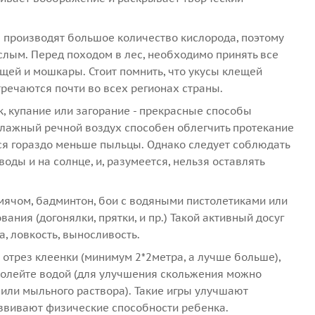
 производят большое количество кислорода, поэтому
ослым. Перед походом в лес, необходимо принять все
щей и мошкары. Стоит помнить, что укусы клещей
тречаются почти во всех регионах страны.
, купание или загорание - прекрасные способы
влажный речной воздух способен облегчить протекание
тся гораздо меньше пыльцы. Однако следует соблюдать
ды и на солнце, и, разумеется, нельзя оставлять
мячом, бадминтон, бои с водяными пистолетиками или
ния (догонялки, прятки, и пр.) Такой активный досуг
, ловкость, выносливость.
 отрез клеенки (минимум 2*2метра, а лучше больше),
 полейте водой (для улучшения скольжения можно
 или мыльного раствора). Такие игры улучшают
развивают физические способности ребенка.