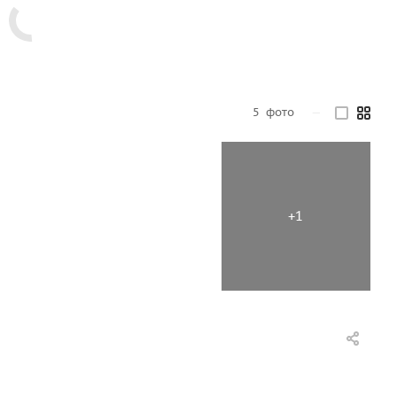
5
фото
—