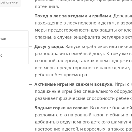
ой стенке
потенциал.
Поход в лес за ягодами и грибами.
Деревья
нахождение в лесу полезно и детям, и взр
меры предосторожности для защиты от кле
опасны, а случаи энцефалита регулярно вс
нок
Досуг у воды.
Запуск корабликов или пикник
разнообразить семейный досуг. К тому же 
ос
сезонной аллергии, так как в нем содержи
все меры предосторожности нахождения у во
ребенка без присмотра.
Активные игры на свежем воздухе.
Игры с 
подвижные игры без специального оборудова
развивает физические способности ребенка
Водные горки на газоне
. Возьмите большой
разложите его на ровный газон и обильно
добавить в воду немного детского шампуня
настроение и детей, и взрослых, а также 