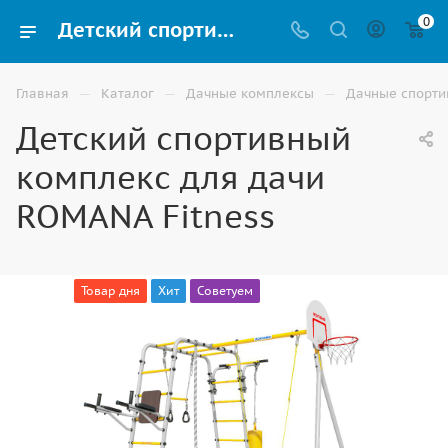
0
Детский спортивный комплекс для дачи ROMANA Fitness купить в Астрахани
—
—
—
Главная
Каталог
Дачные комплексы
Дачные спорти
Детский спортивный
комплекс для дачи
ROMANA Fitness
Товар дня
Хит
Советуем