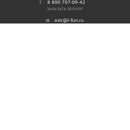
8 800 707-09-42
ЗАКАЗАТЬ ЗВОНОК
astr@i-fun.ru
г. Астрахань,
ул. Рождественского, 5 лит.11
ПОЛИТИКА КОНФИДЕНЦИАЛЬНОСТИ
ПОЛИТИКА ИСПОЛЬЗОВАНИЯ ФАЙЛОВ COOKIES
ПУБЛИЧНАЯ ОФЕРТА
2026 © Продажа спортивного и игрового оборудования.
Информация, размещенная на данном ресурсе, не является
публичной офертой и носит ознакомительный характер.