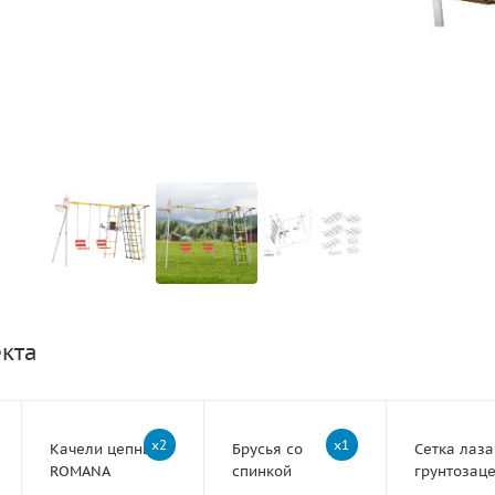
екта
x2
x1
Качели цепные
Брусья со
Сетка лаза
ROMANA
спинкой
грунтозац