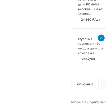
дачи ROMANA
Акробат - 2 (Без
качелей)
24 990
₽
/шт
x1
Ступень с
крепежом 490
мм для дачного
комплекса
390
₽
/шт
ОПИСАНИЕ
Можно выбрать тип