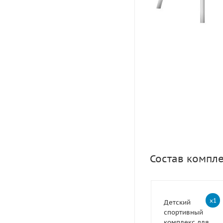
Состав компл
x1
Детский
спортивный
комплекс для