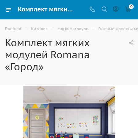
0
Комплект мягких модулей Romana «Город» купить в Астрахани
—
—
—
Главная
Каталог
Мягкие модули
Готовые проекты м
Комплект мягких
модулей Romana
«Город»