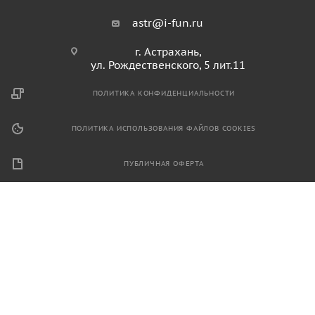
astr@i-fun.ru
г. Астрахань,
ул. Рождественского, 5 лит.11
ПОЛИТИКА КОНФИДЕНЦИАЛЬНОСТИ
ПОЛИТИКА ИСПОЛЬЗОВАНИЯ ФАЙЛОВ COOKIES
ПУБЛИЧНАЯ ОФЕРТА
2026 © Продажа спортивного и игрового оборудования.
Информация, размещенная на данном ресурсе, не является
публичной офертой и носит ознакомительный характер.