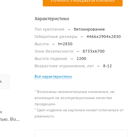
УТОЧНЯЙТЕ У МЕНЕДЖЕРОВ КОМПАНИИ
Характеристики
Тип крепления
—
бетонирование
Габаритные размеры
—
4466х2904х2830
Высота
—
h=2830
Зона безопасности
—
8733х6700
Высота падения
—
2200
Возрастное ограничение, лет
—
8-12
Все характеристики
А
* Возможны незначительные изменения, не
влияющие на эксплуатационные качества
продукции.
* Цвет изделия на картинке может отличаться от
м
реального.
тью. Во
и