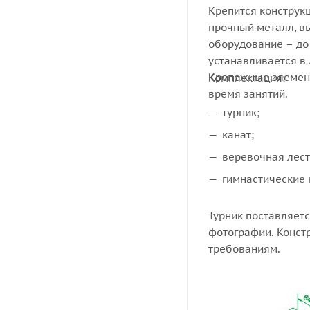
Крепится конструкц
прочный металл, в
оборудование – до 
устанавливается в
Крепежные элемент
Комплектация:
время занятий.
турник;
канат;
веревочная лест
гимнастические 
Турник поставляетс
фотографии. Конст
требованиям.