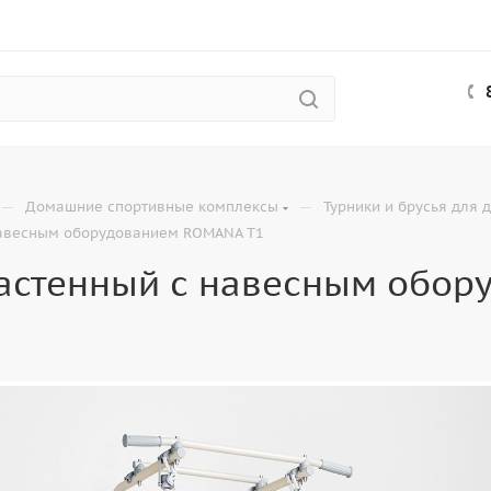
—
—
Домашние спортивные комплексы
Турники и брусья для 
навесным оборудованием ROMANA T1
настенный с навесным обо