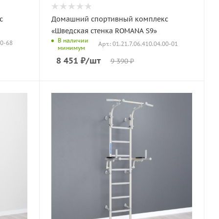
с
Домашний спортивный комплекс
«Шведская стенка ROMANA S9»
В наличии
00-68
Арт.: 01.21.7.06.410.04.00-01
минимум
8 451
₽
/шт
9 390
₽