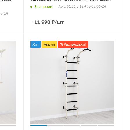
Арт.: 01.21.8.12.490.03.06-24
В наличии
06-14
11 990
₽
/шт
Хит
Акция
% Распродажа!