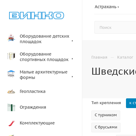
Астрахань
Оборудование детских
площадок
Оборудование
—
Главная
Каталог
спортивных площадок
Шведски
Малые архитектурные
формы
Геопластика
Тип крепления
к с
Ограждения
С турником
Комплектующие
С брусьями