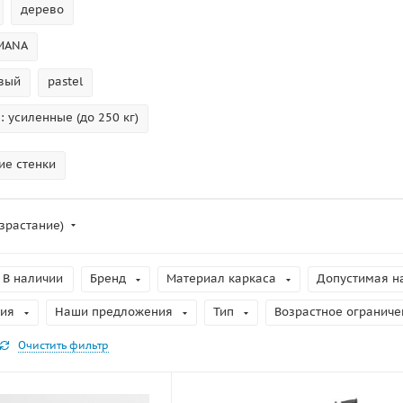
дерево
MANA
вый
pastel
 усиленные (до 250 кг)
ие стенки
зрастание)
В наличии
Бренд
Материал каркаса
Допустимая на
ция
Наши предложения
Тип
Возрастное ограниче
Очистить фильтр