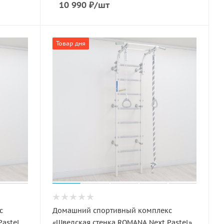
10 990
₽
/шт
Товар дня
с
Домашний спортивный комплекс
Pastel
«Шведская стенка ROMANA Next Pastel»