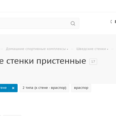
—
—
—
Домашние спортивные комплексы
Шведские стенки
е стенки пристенные
17
тене
2 типа (к стене - враспор)
враспор