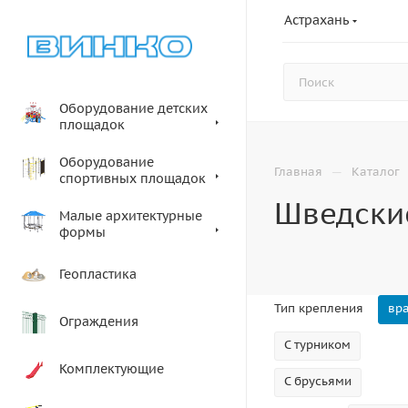
Астрахань
Оборудование детских
площадок
Оборудование
—
Главная
Каталог
спортивных площадок
Шведски
Малые архитектурные
формы
Геопластика
Тип крепления
вр
Ограждения
С турником
Комплектующие
С брусьями