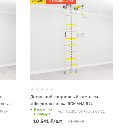
Акция
% Распродажа!
с
Домашний спортивный комплекс
ometa»
«Шведская стенка ROMANA R2»
В наличии
00-24
Арт.: 01.20.7.06.490.02.00-11
минимум
10 341
₽
/шт
11 490
₽