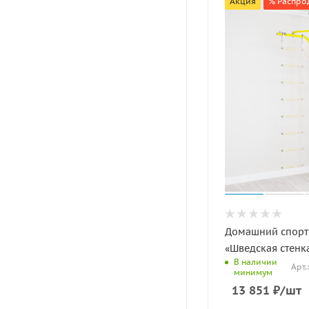
Акция
% Распро
Домашний спорт
«Шведская стенк
В наличии
Арт.
минимум
13 851
₽
/шт