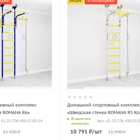
дажа!
Акция
% Распродажа!
ивный комплекс
Домашний спортивный комплек
а ROMANA R6»
«Шведская стенка ROMANA R5 K
В наличии
: 01.20.7.06.490.07.00-14
Арт.: 01.20.7.06.490.03.
минимум
10 791
₽
/шт
15 390
₽
11 990
₽