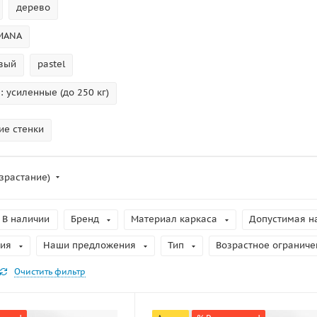
дерево
MANA
вый
pastel
 усиленные (до 250 кг)
ие стенки
зрастание)
В наличии
Бренд
Материал каркаса
Допустимая на
ция
Наши предложения
Тип
Возрастное ограниче
Очистить фильтр