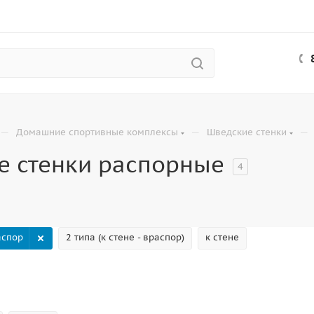
—
—
—
Домашние спортивные комплексы
Шведские стенки
е стенки распорные
4
аспор
2 типа (к стене - враспор)
к стене