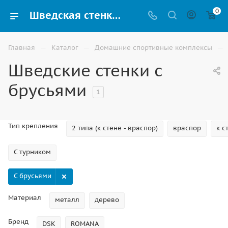
0
Шведская стенка с брусьями купить в Астрахани
—
—
—
Главная
Каталог
Домашние спортивные комплексы
Шведские стенки с
брусьями
1
Тип крепления
2 типа (к стене - враспор)
враспор
к с
С турником
С брусьями
Материал
металл
дерево
Бренд
DSK
ROMANA