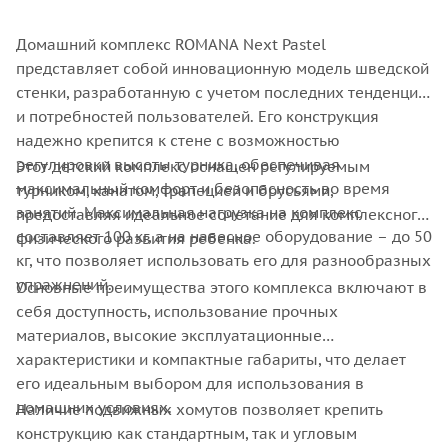
Домашний комплекс ROMANA Next Pastel
представляет собой инновационную модель шведской
стенки, разработанную с учетом последних тенденций
и потребностей пользователей. Его конструкция
надежно крепится к стене с возможностью
регулировки высоты турника, обеспечивая
Этот детский комплекс оснащен регулируемым
максимальный комфорт и безопасность во время
турником, канатом, трапецией и брусьями,
занятий. Максимальная нагрузка на комплекс
предоставляя идеальное сочетание для комплексного
составляет 100 кг, а на навесное оборудование – до 50
физического развития ребенка.
кг, что позволяет использовать его для разнообразных
упражнений.
Основные преимущества этого комплекса включают в
себя доступность, использование прочных
материалов, высокие эксплуатационные
характеристики и компактные габариты, что делает
его идеальным выбором для использования в
домашних условиях.
Наличие подвижных хомутов позволяет крепить
конструкцию как стандартным, так и угловым