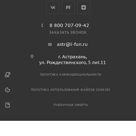
8 800 707-09-42
ЗАКАЗАТЬ ЗВОНОК
astr@i-fun.ru
г. Астрахань,
ул. Рождественского, 5 лит.11
ПОЛИТИКА КОНФИДЕНЦИАЛЬНОСТИ
ПОЛИТИКА ИСПОЛЬЗОВАНИЯ ФАЙЛОВ COOKIES
ПУБЛИЧНАЯ ОФЕРТА
2026 © Продажа спортивного и игрового оборудования.
Информация, размещенная на данном ресурсе, не является