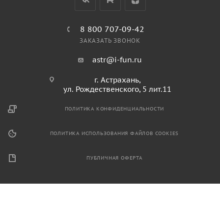
8 800 707-09-42
ЗАКАЗАТЬ ЗВОНОК
astr@i-fun.ru
г. Астрахань,
ул. Рождественского, 5 лит.11
ПОЛИТИКА КОНФИДЕНЦИАЛЬНОСТИ
ПОЛИТИКА ИСПОЛЬЗОВАНИЯ ФАЙЛОВ COOKIES
ПУБЛИЧНАЯ ОФЕРТА
2026 © Продажа спортивного и игрового оборудования.
Информация, размещенная на данном ресурсе, не является
публичной офертой и носит ознакомительный характер.