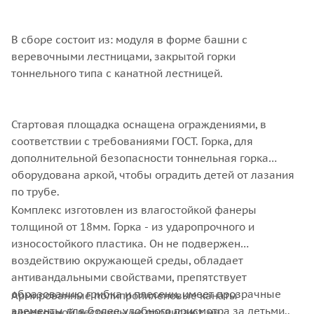
В сборе состоит из: модуля в форме башни с
веревочными лестницами, закрытой горки
тоннельного типа с канатной лестницей.
Стартовая площадка оснащена ограждениями, в
соответствии с требованиями ГОСТ. Горка, для
дополнительной безопасности тоннельная горка
оборудована аркой, чтобы оградить детей от лазания
по трубе.
Комплекс изготовлен из влагостойкой фанеры
толщиной от 18мм. Горка - из ударопрочного и
износостойкого пластика. Он не подвержен
воздействию окружающей среды, обладает
антивандальными свойствами, препятствует
образованию грибка и плесени, имеет прозрачные
Армированные полипропиленовые канаты
элементы для более удобного присмотра за детьми..
веревочной лестницы не провисают, не