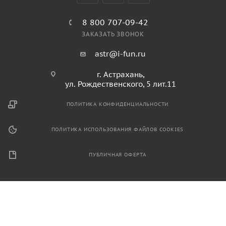
8 800 707-09-42
ЗАКАЗАТЬ ЗВОНОК
astr@i-fun.ru
г. Астрахань,
ул. Рождественского, 5 лит.11
ПОЛИТИКА КОНФИДЕНЦИАЛЬНОСТИ
ПОЛИТИКА ИСПОЛЬЗОВАНИЯ ФАЙЛОВ COOKIES
ПУБЛИЧНАЯ ОФЕРТА
2026 © Продажа спортивного и игрового оборудования.
Информация, размещенная на данном ресурсе, не является
публичной офертой и носит ознакомительный характер.