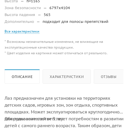
Высота
—
h=1165
Зона безопасности
—
6797х4104
Высота падения
—
565
Дополнительно
—
подходит для полосы препятствий
Все характеристики
* Возможны незначительные изменения, не влияющие на
эксплуатационные качества продукции.
* Цвет изделия на картинке может отличаться от реального.
ОПИСАНИЕ
ХАРАКТЕРИСТИКИ
ОТЗЫВЫ
Лаз предназначен для установки на территориях
детских садов, игровых зон, зон отдыха, спортивных
площадках. Может эксплуатироваться круглогодично
для пользователей от 3 лет.
Оборудование соответствует потребностям в развитии
детей с самого раннего возраста. Таким образом, дети