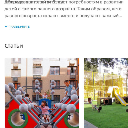
для пользователей от 3 лет.
Оборудование соответствует потребностям в развитии
детей с самого раннего возраста. Таким образом, дети
разного возраста играют вместе и получают важный
опыт общения и совместных игр.
Статьи