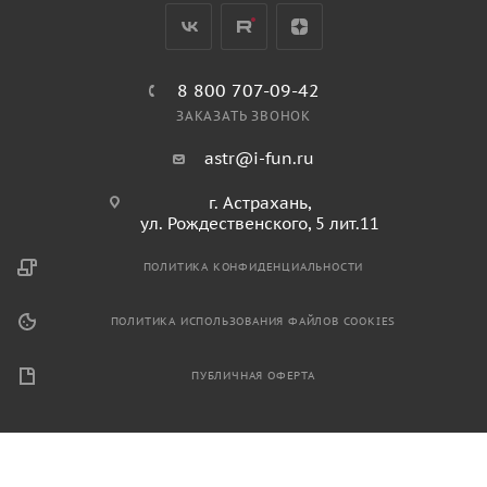
8 800 707-09-42
ЗАКАЗАТЬ ЗВОНОК
astr@i-fun.ru
г. Астрахань,
ул. Рождественского, 5 лит.11
ПОЛИТИКА КОНФИДЕНЦИАЛЬНОСТИ
ПОЛИТИКА ИСПОЛЬЗОВАНИЯ ФАЙЛОВ COOKIES
ПУБЛИЧНАЯ ОФЕРТА
2026 © Продажа спортивного и игрового оборудования.
Информация, размещенная на данном ресурсе, не является