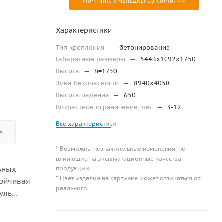
УТОЧНЯЙТЕ У МЕНЕДЖЕРОВ КОМПАНИИ
Характеристики
Тип крепления
—
бетонирование
Габаритные размеры
—
5443х1092х1750
Высота
—
h=1750
Зона безопасности
—
8940х4050
Высота падения
—
650
Возрастное ограничение, лет
—
3-12
Все характеристики
А
* Возможны незначительные изменения, не
влияющие на эксплуатационные качества
продукции.
льных
* Цвет изделия на картинке может отличаться от
тойчивая
реального.
уль
малышей.
ую