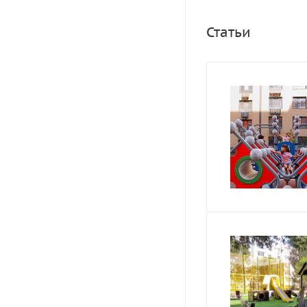
ударопрочность и в
минимизировать ри
Статьи
порошковой эмалью
эстетичный вид. А
станет отличным д
площадке.