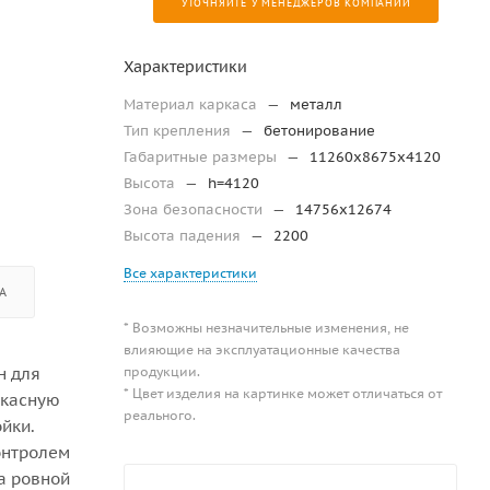
УТОЧНЯЙТЕ У МЕНЕДЖЕРОВ КОМПАНИИ
Характеристики
Материал каркаса
—
металл
Тип крепления
—
бетонирование
Габаритные размеры
—
11260х8675х4120
Высота
—
h=4120
Зона безопасности
—
14756х12674
Высота падения
—
2200
Все характеристики
А
* Возможны незначительные изменения, не
влияющие на эксплуатационные качества
продукции.
н для
* Цвет изделия на картинке может отличаться от
ркасную
реального.
йки.
онтролем
а ровной