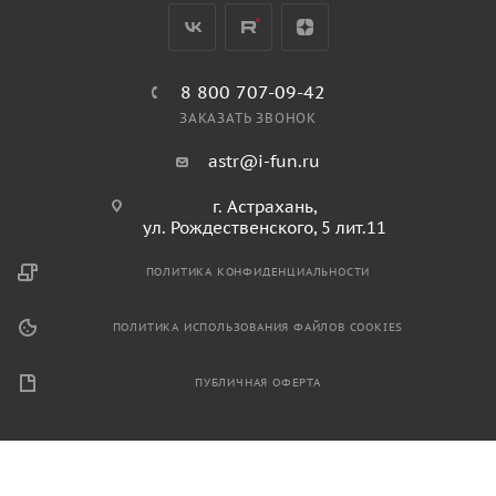
8 800 707-09-42
ЗАКАЗАТЬ ЗВОНОК
astr@i-fun.ru
г. Астрахань,
ул. Рождественского, 5 лит.11
ПОЛИТИКА КОНФИДЕНЦИАЛЬНОСТИ
ПОЛИТИКА ИСПОЛЬЗОВАНИЯ ФАЙЛОВ COOKIES
ПУБЛИЧНАЯ ОФЕРТА
2026 © Продажа спортивного и игрового оборудования.
Информация, размещенная на данном ресурсе, не является