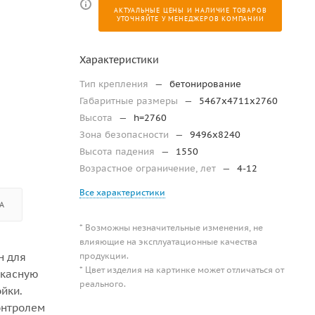
АКТУАЛЬНЫЕ ЦЕНЫ И НАЛИЧИЕ ТОВАРОВ
УТОЧНЯЙТЕ У МЕНЕДЖЕРОВ КОМПАНИИ
Характеристики
Тип крепления
—
бетонирование
Габаритные размеры
—
5467х4711х2760
Высота
—
h=2760
Зона безопасности
—
9496х8240
Высота падения
—
1550
Возрастное ограничение, лет
—
4-12
Все характеристики
А
* Возможны незначительные изменения, не
влияющие на эксплуатационные качества
продукции.
н для
* Цвет изделия на картинке может отличаться от
ркасную
реального.
йки.
онтролем