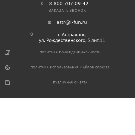
8 800 707-09-42
ЗАКАЗАТЬ ЗВОНОК
astr@i-fun.ru
г. Астрахань,
ул. Рождественского, 5 лит.11
ПОЛИТИКА КОНФИДЕНЦИАЛЬНОСТИ
ПОЛИТИКА ИСПОЛЬЗОВАНИЯ ФАЙЛОВ COOKIES
ПУБЛИЧНАЯ ОФЕРТА
2026 © Продажа спортивного и игрового оборудования.
Информация, размещенная на данном ресурсе, не является
публичной офертой и носит ознакомительный характер.