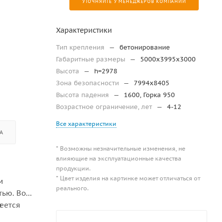
УТОЧНЯЙТЕ У МЕНЕДЖЕРОВ КОМПАНИИ
Характеристики
Тип крепления
—
бетонирование
Габаритные размеры
—
5000х3995х3000
Высота
—
h=2978
Зона безопасности
—
7994x8405
Высота падения
—
1600, Горка 950
Возрастное ограничение, лет
—
4-12
Все характеристики
А
* Возможны незначительные изменения, не
влияющие на эксплуатационные качества
продукции.
* Цвет изделия на картинке может отличаться от
м
реального.
тью. Во
и
еется