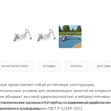
ХАРАКТЕРИСТИКИ
ОТЗЫВЫ
ОПЛАТА
ДОСТАВК
ное представляет собой устойчивую конструкцию,
езопасные условия для развивающих занятий на открыто
ция обладает высокой ударопрочностью и виброустойчивос
 застревания одежды и частей тела, изделие разработано 
еталлических стоек из 057 трубы, соединенный шарами, им
ветствии с требованиями ГОСТ Р 52169-2012.
одноместная карусель.