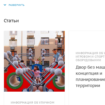
площадок в многоквартирных дворах. Блоки
комплекса оснащены разнообразными горками,
лестницами и прочими игровыми элементами.
Специальные трубы-лазы создают безопасные и
Статьи
интересные маршруты для детей. Этот игровой
комплекс станет отличным местом для активного
отдыха и веселья детей на свежем воздухе. Каждое
изделие проходит строгий контроль ОТК, чтобы
соответствовать высоким европейским стандартам
качества и требованиям ГОСТ. Современные
ИНФОРМАЦИЯ ОБ 
ИГРОВОМ И СПОР
технологии напыления и инновационные красители
ОБОРУДОВАНИИ
предлагают яркие расцветки, которые не выгорают
Двор без маш
под воздействием солнца. Установка производится
концепция и
методом бетонирования. Антивандальное исполнение
планировани
обеспечивает долговечность.
территории
ИНФОРМАЦИЯ ОБ УЛИЧНОМ