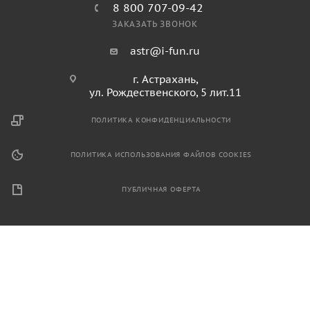
8 800 707-09-42
ЗАКАЗАТЬ ЗВОНОК
astr@i-fun.ru
г. Астрахань,
ул. Рождественского, 5 лит.11
ПОЛИТИКА КОНФИДЕНЦИАЛЬНОСТИ
ПОЛИТИКА ИСПОЛЬЗОВАНИЯ ФАЙЛОВ COOKIES
ПУБЛИЧНАЯ ОФЕРТА
2026 © Продажа спортивного и игрового оборудования.
Информация, размещенная на данном ресурсе, не является
публичной офертой и носит ознакомительный характер.