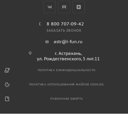
8 800 707-09-42
ЗАКАЗАТЬ ЗВОНОК
astr@i-fun.ru
г. Астрахань,
ул. Рождественского, 5 лит.11
ПОЛИТИКА КОНФИДЕНЦИАЛЬНОСТИ
ПОЛИТИКА ИСПОЛЬЗОВАНИЯ ФАЙЛОВ COOKIES
ПУБЛИЧНАЯ ОФЕРТА
2026 © Продажа спортивного и игрового оборудования.
Информация, размещенная на данном ресурсе, не является