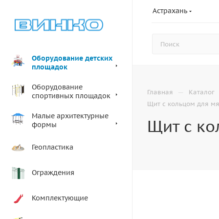
Астрахань
Оборудование детских
площадок
Оборудование
—
Главная
Каталог
спортивных площадок
Щит с кольцом для мя
Малые архитектурные
Щит с ко
формы
Геопластика
Ограждения
Комплектующие