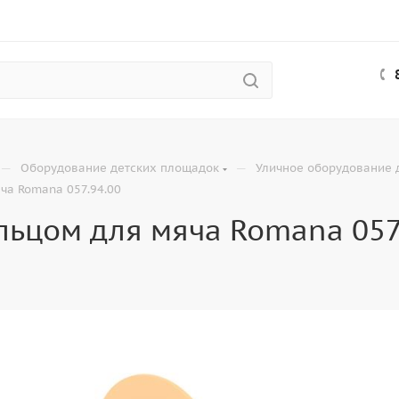
—
—
Оборудование детских площадок
Уличное оборудование д
ча Romana 057.94.00
льцом для мяча Romana 057