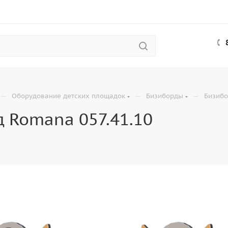
—
—
—
Оборудование детских площадок
Бизиборды
Бизибо
 Romana 057.41.10