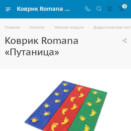
0
Коврик Romana «Путаница» для детей купить в Астрахани
—
—
—
Главная
Каталог
Мягкие модули
Дидактические мяг
Коврик Romana
«Путаница»