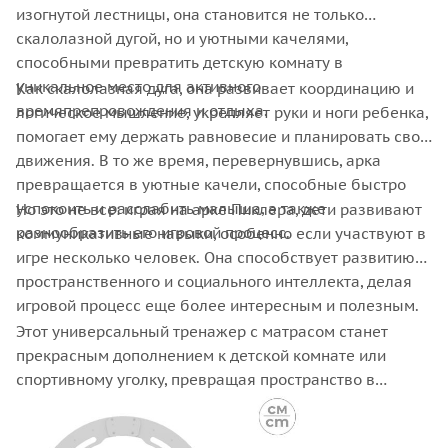
изогнутой лестницы, она становится не только
скалолазной дугой, но и уютными качелями,
способными превратить детскую комнату в
уникальное место для активного
Как скалолазная дуга, она развивает координацию и
времяпрепровождения и отдыха.
логическое мышление, укрепляет руки и ноги ребенка,
помогает ему держать равновесие и планировать свои
движения. В то же время, перевернувшись, арка
превращается в уютные качели, способные быстро
успокоить и расслабить малыша, а также
Но это не все: играя на арке Пиклера, дети развивают
разнообразить его игровой процесс.
коммуникативные навыки, особенно если участвуют в
игре несколько человек. Она способствует развитию
пространственного и социального интеллекта, делая
игровой процесс еще более интересным и полезным.
Этот универсальный тренажер с матрасом станет
прекрасным дополнением к детской комнате или
спортивному уголку, превращая пространство в
настоящую площадку для игр и отдыха. Арка Пиклера -
это не просто товар, это бесконечный источник