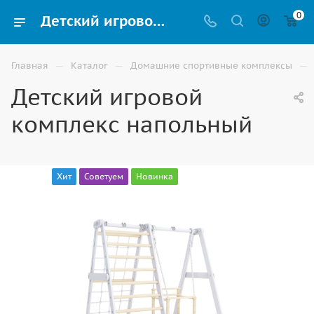
0
Детский игровой комплекс напольный для детей купить в Астрахани
—
—
—
Главная
Каталог
Домашние спортивные комплексы
Детский игровой
комплекс напольный
Хит
Советуем
Новинка