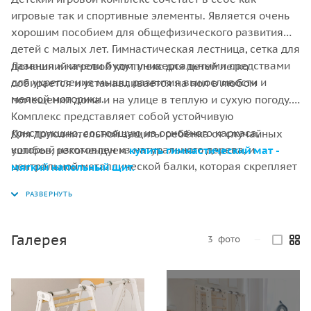
игровые так и спортивные элементы. Является очень
хорошим пособием для общефизического развития
детей с малых лет. Гимнастическая лестница, сетка для
лазания и качели будут универсальными средствами
Домашний игровой комплекс для детей легко
для укрепления мышц, развития выносливости и
собирается и устанавливается на пол в любом
мелкой моторики.
помещении дома и на улице в теплую и сухую погоду.
Комплекс представляет собой устойчивую
конструкцию, состоящую из основного каркаса,
Для дополнительной защиты ребёнка от случайных
который изготовлен из натурального дерева, и
ушибов, рекомендуем
купить гимнастический мат -
центральной металлической балки, которая скрепляет
мягкий напольный щит.
всю конструкцию и служит для навешивания всех
элементов домашнего игрового комплекса.
Деревянные и металлические элементы имеют
гипоаллергенное защитное покрытие, и являются
Галерея
3
фото
—
безопасными для здоровья ребёнка.