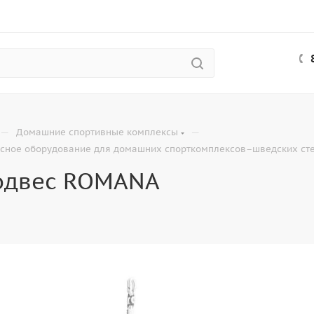
—
—
Домашние спортивные комплексы
сное оборудование для домашних спорткомплексов–шведских ст
одвес ROMANA