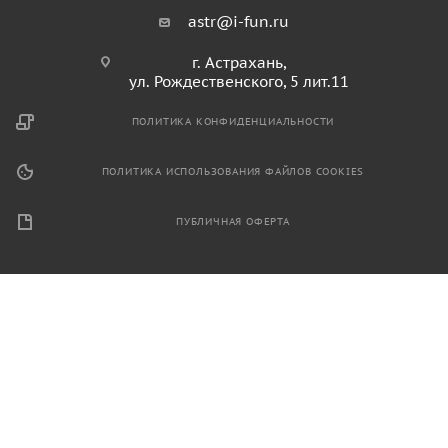
astr@i-fun.ru
г. Астрахань,
ул. Рождественского, 5 лит.11
ПОЛИТИКА КОНФИДЕНЦИАЛЬНОСТИ
ПОЛИТИКА ИСПОЛЬЗОВАНИЯ ФАЙЛОВ COOKIES
ПУБЛИЧНАЯ ОФЕРТА
2026 © Продажа спортивного и игрового оборудования.
Информация, размещенная на данном ресурсе, не является
публичной офертой и носит ознакомительный характер.