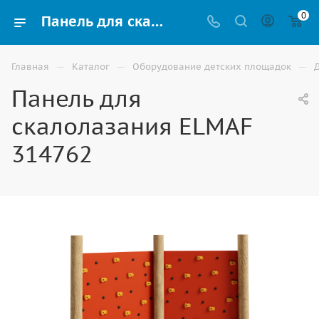
0
Панель для скалолазания ELMAF 314762 для детской площадки купить по доступной цене в Астрахани
—
—
—
Главная
Каталог
Оборудование детских площадок
Панель для
скалолазания ELMAF
314762