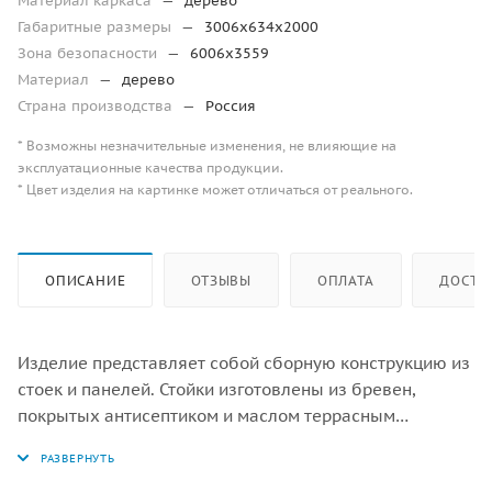
Материал каркаса
—
дерево
Габаритные размеры
—
3006х634х2000
Зона безопасности
—
6006х3559
Материал
—
дерево
Страна производства
—
Россия
* Возможны незначительные изменения, не влияющие на
эксплуатационные качества продукции.
* Цвет изделия на картинке может отличаться от реального.
ОПИСАНИЕ
ОТЗЫВЫ
ОПЛАТА
ДОСТА
Изделие представляет собой сборную конструкцию из
стоек и панелей. Стойки изготовлены из бревен,
покрытых антисептиком и маслом террасным
атмосферостойким для древесины. Панели
изготовлены из влагостойкой фанеры/HPL. Зацепы для