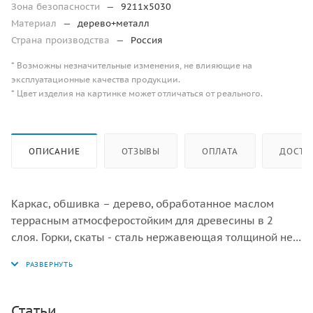
Зона безопасности
—
9211х5030
Материал
—
дерево+металл
Страна производства
—
Россия
* Возможны незначительные изменения, не влияющие на
эксплуатационные качества продукции.
* Цвет изделия на картинке может отличаться от реального.
ОПИСАНИЕ
ОТЗЫВЫ
ОПЛАТА
ДОСТА
Каркас, обшивка – дерево, обработанное маслом
террасным атмосферостойким для древесины в 2
слоя. Горки, скаты - сталь нержавеющая толщиной не
менее 2 мм, электрохимическая пассивация сварных
швов.
Статьи