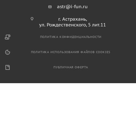
astr@i-fun.ru
г. Астрахань,
ул. Рождественского, 5 лит.11
ПОЛИТИКА КОНФИДЕНЦИАЛЬНОСТИ
ПОЛИТИКА ИСПОЛЬЗОВАНИЯ ФАЙЛОВ COOKIES
ПУБЛИЧНАЯ ОФЕРТА
2026 © Продажа спортивного и игрового оборудования.
Информация, размещенная на данном ресурсе, не является
публичной офертой и носит ознакомительный характер.