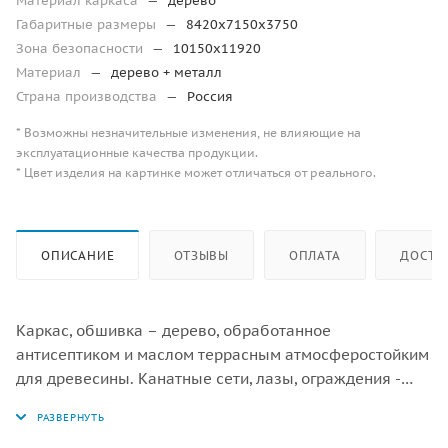
Материал каркаса
—
дерево
Габаритные размеры
—
8420х7150х3750
Зона безопасности
—
10150х11920
Материал
—
дерево + металл
Страна производства
—
Россия
* Возможны незначительные изменения, не влияющие на
эксплуатационные качества продукции.
* Цвет изделия на картинке может отличаться от реального.
ОПИСАНИЕ
ОТЗЫВЫ
ОПЛАТА
ДОСТА
Каркас, обшивка – дерево, обработанное
антисептиком и маслом террасным атмосферостойким
для древесины. Канатные сети, лазы, ограждения -
канат армированный 16 мм. Горки, скаты - сталь
нержавеющая толщиной не менее 2 мм.