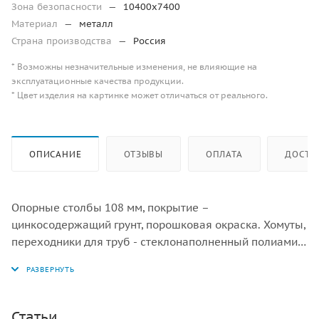
Зона безопасности
—
10400х7400
Материал
—
металл
Страна производства
—
Россия
* Возможны незначительные изменения, не влияющие на
эксплуатационные качества продукции.
* Цвет изделия на картинке может отличаться от реального.
ОПИСАНИЕ
ОТЗЫВЫ
ОПЛАТА
ДОСТА
Опорные столбы 108 мм, покрытие –
цинкосодержащий грунт, порошковая окраска. Хомуты,
переходники для труб - стеклонаполненный полиамид.
Перекладины – 34 мм, покрытие цинкосодержащий
грунт, порошковая окраска. Канатные части из
армированного 6-прядного каната диаметром 16 мм,
канатные части с защитными ручками и ставками в
Статьи