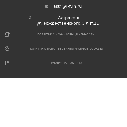
astr@i-fun.ru
г. Астрахань,
ул. Рождественского, 5 лит.11
ПОЛИТИКА КОНФИДЕНЦИАЛЬНОСТИ
ПОЛИТИКА ИСПОЛЬЗОВАНИЯ ФАЙЛОВ COOKIES
ПУБЛИЧНАЯ ОФЕРТА
2026 © Продажа спортивного и игрового оборудования.
Информация, размещенная на данном ресурсе, не является
публичной офертой и носит ознакомительный характер.