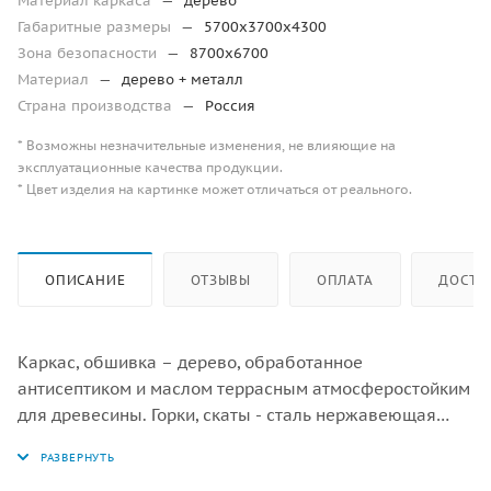
Материал каркаса
—
дерево
Габаритные размеры
—
5700х3700х4300
Зона безопасности
—
8700х6700
Материал
—
дерево + металл
Страна производства
—
Россия
* Возможны незначительные изменения, не влияющие на
эксплуатационные качества продукции.
* Цвет изделия на картинке может отличаться от реального.
ОПИСАНИЕ
ОТЗЫВЫ
ОПЛАТА
ДОСТА
Каркас, обшивка – дерево, обработанное
антисептиком и маслом террасным атмосферостойким
для древесины. Горки, скаты - сталь нержавеющая
толщиной не менее 2 мм, электрохимическая
пассивация сварных швов.