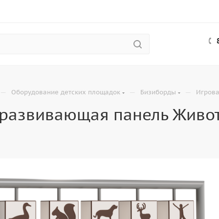
—
—
—
Оборудование детских площадок
Бизиборды
Игрова
 развивающая панель Живо