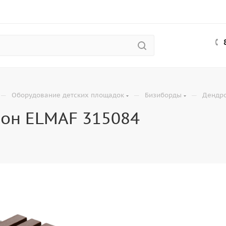
—
—
—
Оборудование детских площадок
Бизиборды
Дендр
он ELMAF 315084