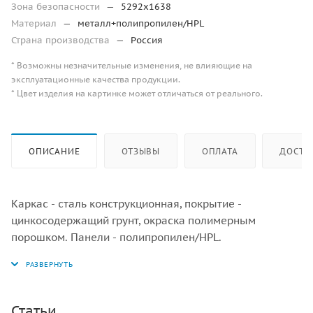
Зона безопасности
—
5292х1638
Материал
—
металл+полипропилен/HPL
Страна производства
—
Россия
* Возможны незначительные изменения, не влияющие на
эксплуатационные качества продукции.
* Цвет изделия на картинке может отличаться от реального.
ОПИСАНИЕ
ОТЗЫВЫ
ОПЛАТА
ДОСТА
Каркас - сталь конструкционная, покрытие -
цинкосодержащий грунт, окраска полимерным
порошком. Панели - полипропилен/HPL.
Статьи