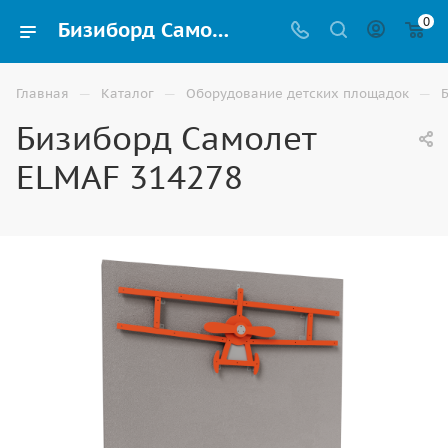
0
Бизиборд Самолет ELMAF 314278 для детского сада и игровой площадки купить в Астрахани | ВИНКО
—
—
—
Главная
Каталог
Оборудование детских площадок
Бизиборд Самолет
ELMAF 314278