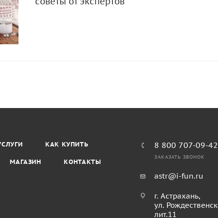
советы от экспертов
УСЛУГИ
КАК КУПИТЬ
8 800 707-09-4
ЗАКАЗАТЬ ЗВОНОК
МАГАЗИН
КОНТАКТЫ
astr@i-fun.ru
г. Астрахань,
ул. Рождественск
лит.11