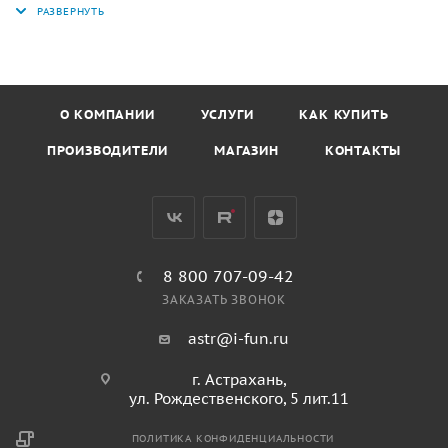
ультрафиолету;
- не подвержен коррозии и сохраняет гладкость даже
после длительной эксплуатации;
- не нагревается и не охлаждается экстремально, что
О КОМПАНИИ
УСЛУГИ
КАК КУПИТЬ
позволяет его использовать в различных
климатических условиях;
ПРОИЗВОДИТЕЛИ
МАГАЗИН
КОНТАКТЫ
- менее травмоопасен, т.к. имеет более мягкую
поверхность;
- гладкая поверхность не накапливает грязь и легко
моется, что важно для соблюдения санитарных норм в
детских учреждениях.
8 800 707-09-42
ЗАКАЗАТЬ ЗВОНОК
astr@i-fun.ru
г. Астрахань,
ул. Рождественского, 5 лит.11
ПОЛИТИКА КОНФИДЕНЦИАЛЬНОСТИ