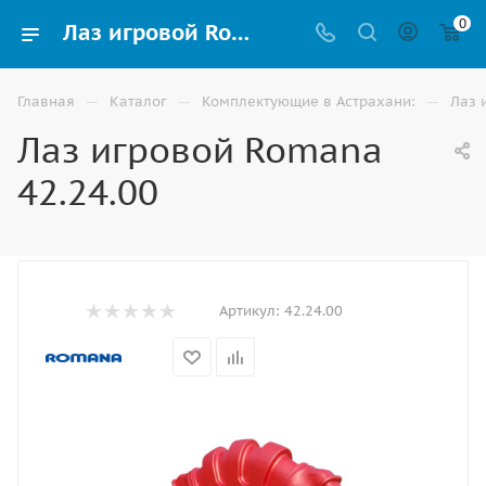
0
Лаз игровой Romana 42.24.00 для детской или спортивной площадки купить в Астрахани | ВИНКО
—
—
—
Главная
Каталог
Комплектующие в Астрахани:
Лаз 
Лаз игровой Romana
42.24.00
Артикул:
42.24.00