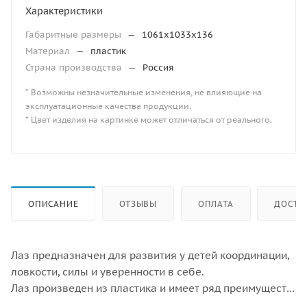
Характеристики
Габаритные размеры
—
1061х1033х136
Материал
—
пластик
Страна производства
—
Россия
* Возможны незначительные изменения, не влияющие на
эксплуатационные качества продукции.
* Цвет изделия на картинке может отличаться от реального.
ОПИСАНИЕ
ОТЗЫВЫ
ОПЛАТА
ДОСТА
Лаз предназначен для развития у детей координации,
ловкости, силы и уверенности в себе.
Лаз произведен из пластика и имеет ряд преимуществ:
- не выцветает на солнце, т.к. имеет стойкость к