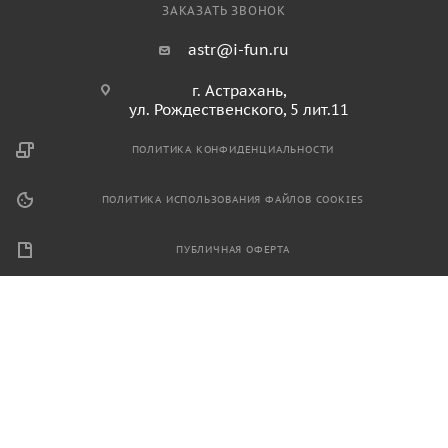
ЗАКАЗАТЬ ЗВОНОК
astr@i-fun.ru
г. Астрахань,
ул. Рождественского, 5 лит.11
ПОЛИТИКА КОНФИДЕНЦИАЛЬНОСТИ
ПОЛИТИКА ИСПОЛЬЗОВАНИЯ ФАЙЛОВ COOKIES
ПУБЛИЧНАЯ ОФЕРТА
2026 © Продажа спортивного и игрового оборудования.
Информация, размещенная на данном ресурсе, не является
публичной офертой и носит ознакомительный характер.