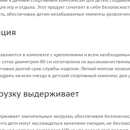
ние к дачным спортивным комплексам для детей, создавая
ля игр и отдыха. Этот продукт сочетает в себе безопасност
сть, обеспечивая детям незабываемые моменты развлечен
ация
тавляются в комплекте с креплениями и всем необходимы
я сетка диаметром 80 см изготовлена из высококачественн
ечивая долгий срок службы изделия. Легкий монтаж позво
едрить качели-гнездо в детский спортивный комплекс для 
рузку выдерживает
рживает значительные нагрузки, обеспечивая безопаснос
 что дети могут наслаждаться качелями-гнездом, не беспоко