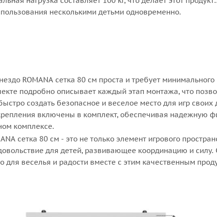
льная нагрузка составляет 100 кг, что делает этот продукт
пользования несколькими детьми одновременно.
гнездо ROMANA сетка 80 см проста и требует минимального
лекте подробно описывает каждый этап монтажа, что позв
быстро создать безопасное и веселое место для игр своих 
репления включены в комплект, обеспечивая надежную 
ном комплексе.
NA сетка 80 см - это не только элемент игрового пространс
довольствие для детей, развивающее координацию и силу. 
 для веселья и радости вместе с этим качественным прод