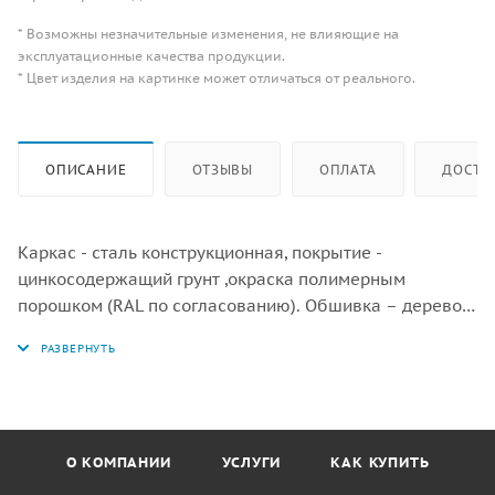
* Возможны незначительные изменения, не влияющие на
эксплуатационные качества продукции.
* Цвет изделия на картинке может отличаться от реального.
ОПИСАНИЕ
ОТЗЫВЫ
ОПЛАТА
ДОСТА
Каркас - сталь конструкционная, покрытие -
цинкосодержащий грунт ,окраска полимерным
порошком (RAL по согласованию). Обшивка – дерево
(массив), покрытие - антисептик, масло террасное
атмосферостойкое для древесины.
О КОМПАНИИ
УСЛУГИ
КАК КУПИТЬ